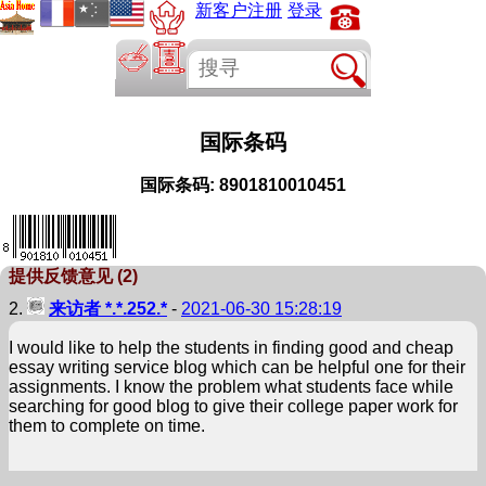
新客户注册
登录
国际条码
国际条码:
8901810010451
提供反馈意见 (2)
2.
来访者 *.*.252.*
-
2021-06-30 15:28:19
I would like to help the students in finding good and cheap
essay writing service blog which can be helpful one for their
assignments. I know the problem what students face while
searching for good blog to give their college paper work for
them to complete on time.