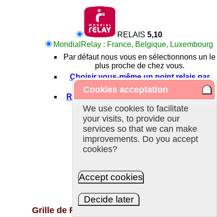
RELAIS
5,10
MondialRelay : France, Belgique, Luxembourg
Par défaut nous vous en sélectionnons un le
plus proche de chez vous.
Choisir vous-même un point relais par
widget...
Cookies acceptation
Rechercher un point relais près de chez
We use cookies to facilitate
vous...
your visits, to provide our
services so that we can make
improvements. Do you accept
cookies?
DOMICILE
9,50
FRANCE
Accept cookies
Decide later
Grille de Frais de Port de Référence :