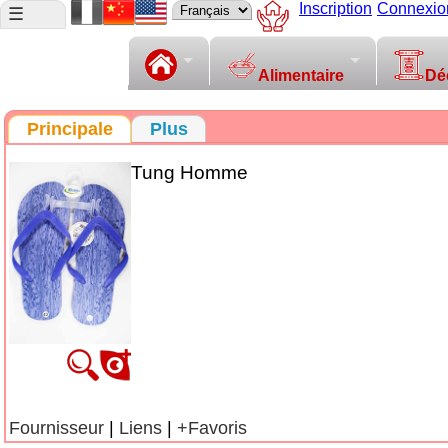
Inscription
Connexio
☰
Alimentaire
Dé
Principale
Plus
Tung Homme
Fournisseur
|
Liens
|
+Favoris