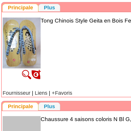
Principale
Plus
Tong Chinois Style Geita en Bois 
Fournisseur
|
Liens
|
+Favoris
Principale
Plus
Chaussure 4 saisons coloris N Bl G,