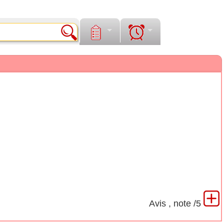
Avis
0
, note
/5