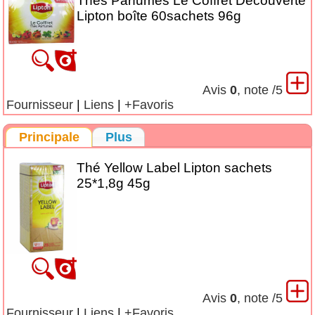
Thés Parfumés Le Coffret Découverte
Lipton boîte 60sachets 96g
Avis
0
, note
/5
Fournisseur
|
Liens
|
+Favoris
Principale
Plus
Thé Yellow Label Lipton sachets
25*1,8g 45g
Avis
0
, note
/5
Fournisseur
|
Liens
|
+Favoris