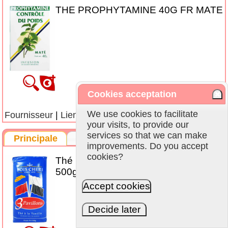
THE PROPHYTAMINE 40G FR MATE
Cookies acceptation
Avis
0
, note
/5
We use cookies to facilitate
Fournisseur
|
Liens
|
+Favoris
your visits, to provide our
services so that we can make
Principale
Plus
improvements. Do you accept
cookies?
Thé Bois Cheri/Vanilla Flavour sachet
500g
Accept cookies
Decide later