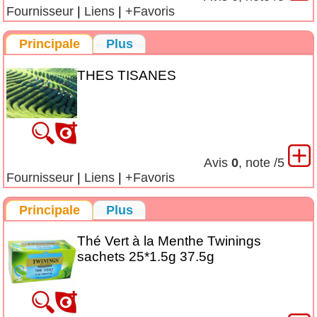
Fournisseur
|
Liens
|
+Favoris
Principale
Plus
THES TISANES
Avis
0
, note
/5
Fournisseur
|
Liens
|
+Favoris
Principale
Plus
Thé Vert à la Menthe Twinings
sachets 25*1.5g 37.5g