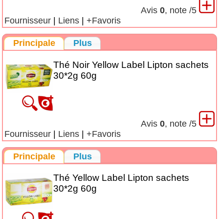
Avis
0
, note
/5
Fournisseur
|
Liens
|
+Favoris
Principale
Plus
Thé Noir Yellow Label Lipton sachets
30*2g 60g
Avis
0
, note
/5
Fournisseur
|
Liens
|
+Favoris
Principale
Plus
Thé Yellow Label Lipton sachets
30*2g 60g