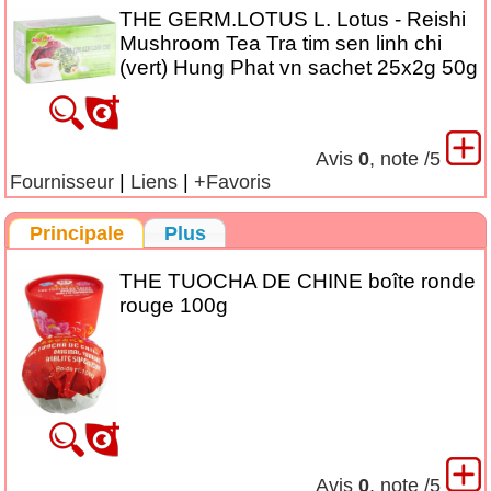
THE GERM.LOTUS L. Lotus - Reishi
Mushroom Tea Tra tim sen linh chi
(vert) Hung Phat vn sachet 25x2g 50g
Avis
0
, note
/5
Fournisseur
|
Liens
|
+Favoris
Principale
Plus
THE TUOCHA DE CHINE boîte ronde
rouge 100g
Avis
0
, note
/5