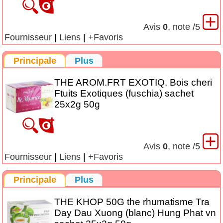
Avis
0
, note
/5
Fournisseur
|
Liens
|
+Favoris
Principale
Plus
THE AROM.FRT EXOTIQ. Bois cheri
Ftuits Exotiques (fuschia) sachet
25x2g 50g
Avis
0
, note
/5
Fournisseur
|
Liens
|
+Favoris
Principale
Plus
THE KHOP 50G the rhumatisme Tra
Day Dau Xuong (blanc) Hung Phat vn