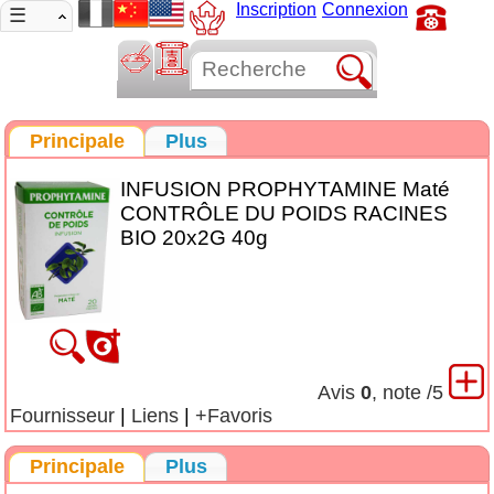
Inscription
Connexion
☰
Principale
Plus
INFUSION PROPHYTAMINE Maté
CONTRÔLE DU POIDS RACINES
BIO 20x2G 40g
Avis
0
, note
/5
Fournisseur
|
Liens
|
+Favoris
Principale
Plus