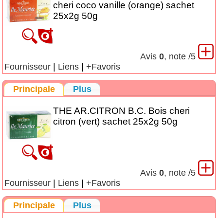
cheri coco vanille (orange) sachet
25x2g 50g
Avis
0
, note
/5
Fournisseur
|
Liens
|
+Favoris
Principale
Plus
THE AR.CITRON B.C. Bois cheri
citron (vert) sachet 25x2g 50g
Avis
0
, note
/5
Fournisseur
|
Liens
|
+Favoris
Principale
Plus